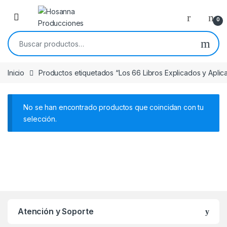
Skip to navigation
Skip to content
0
Buscar por:
Inicio
Productos etiquetados “Los 66 Libros Explicados y Aplic
No se han encontrado productos que coincidan con tu
selección.
Atención y Soporte