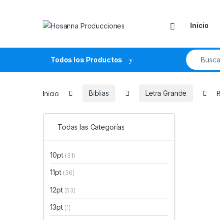
Skip to navigation
Skip to content
Inicio
Search fo
Todos los Productos
Inicio
Biblias
Letra Grande
B
Todas las Categorías
10pt
(31)
11pt
(36)
12pt
(53)
13pt
(1)