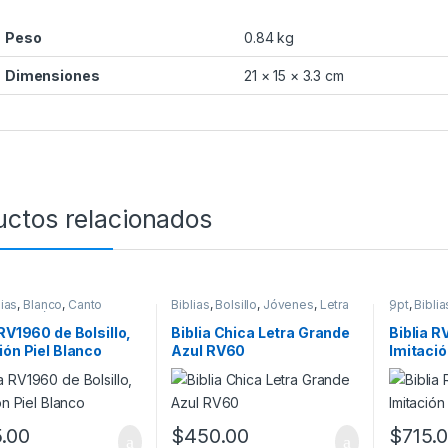
Peso
0.84 kg
Dimensiones
21 × 15 × 3.3 cm
uctos relacionados
lias
,
Blanco
,
Canto
Biblias
,
Bolsillo
,
Jóvenes
,
Letra
9pt
,
Biblia
,
Imitación Piel
,
Grande
Índice
,
Imi
ón
,
Reina Valera 1960
,
Reina Val
 RV1960 de Bolsillo,
Biblia Chica Letra Grande
Biblia R
Bolsillo
Bolsillo
,
V
ión Piel Blanco
Azul RV60
Imitació
c/Cierre
.00
$
450.00
$
715.