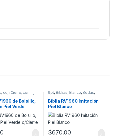
s
,
con Cierre
,
con
9pt
,
Biblias
,
Blanco
,
Bodas
,
tación Piel
,
Migración
,
Canto Dorado
,
Imitación Piel
,
era 1960
,
Tamaño
Migración
,
Reina Valera 1960
,
V1960 de Bolsillo,
Biblia RV1960 Imitación
erde
Tamaño Manual
n Piel Verde
Piel Blanco
00
$
670.00