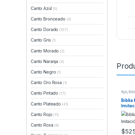
Canto Azúl
(5)
Canto Bronceado
(0)
Canto Dorado
(107)
Canto Gris
(1)
Canto Morado
(2)
Canto Naranja
(4)
Prod
Canto Negro
(1)
Canto Oro Rosa
(1)
8pt
,
Bib
Canto Pintado
(17)
Dorado
Migraci
Biblia
Tamaño 
Canto Plateado
(41)
Imitac
Canto Rojo
(11)
Canto Rosa
(8)
$
525