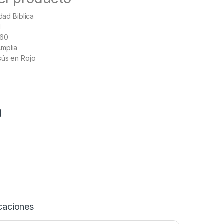
dad Biblica
l
960
mplia
sús en Rojo
0
caciones