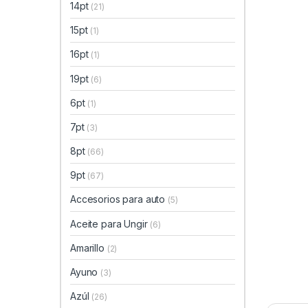
14pt
(21)
15pt
(1)
16pt
(1)
19pt
(6)
6pt
(1)
7pt
(3)
8pt
(66)
9pt
(67)
Accesorios para auto
(5)
Aceite para Ungir
(6)
Amarillo
(2)
Ayuno
(3)
Azúl
(26)