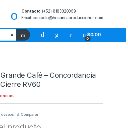
Contacto
(+52) 8183320369
Email: contacto@hosannaproducciones.com
$
0.00
0
a Grande Café – Concordancia
 Cierre RV60
tencias
de deseos
Comparar
el producto