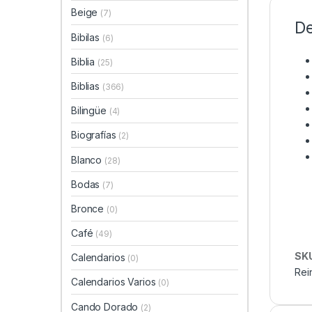
Beige
(7)
De
Bibilas
(6)
Biblia
(25)
Biblias
(366)
Bilingüe
(4)
Biografías
(2)
Blanco
(28)
Bodas
(7)
Bronce
(0)
Café
(49)
SK
Calendarios
(0)
Rei
Calendarios Varios
(0)
Cando Dorado
(2)