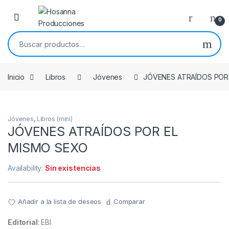
Skip to navigation
Skip to content
0
Buscar por:
Inicio
Libros
Jóvenes
JÓVENES ATRAÍDOS POR
Jóvenes
,
Libros (mini)
JÓVENES ATRAÍDOS POR EL
MISMO SEXO
Availability:
Sin existencias
Añadir a la lista de deseos
Comparar
Editorial
: EBI