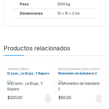
Peso
1000 kg
Dimensiones
10 × 10 × 2 cm
Productos relacionados
Jóvenes
,
Libros
Guerra Espiritual
,
Libros
,
Libros
(mini)
,
Manuales
,
Otras
El Leon , La Bruja , Y Ropero
Momentos de Sabiduría 2
Versiones
,
Vida Cristiana
$
220.00
$
80.00