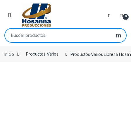
Skip to navigation
Skip to content
0
Buscar por:
Inicio
Productos Varios
Productos Varios Librería Hosa