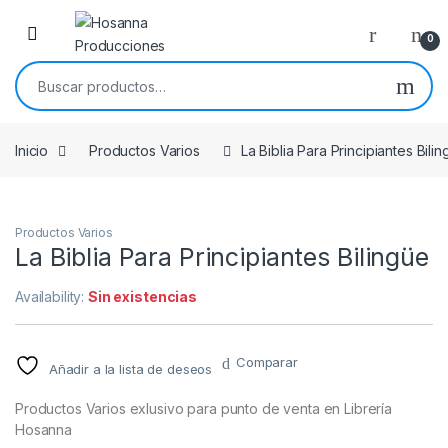
Skip to navigation
Skip to content
0
Buscar por:
Inicio
Productos Varios
La Biblia Para Principiantes Bili
Productos Varios
La Biblia Para Principiantes Bilingüe
Availability:
Sin existencias
Comparar
Añadir a la lista de deseos
Productos Varios exlusivo para punto de venta en Librería
Hosanna