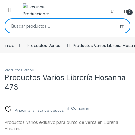
Skip to navigation
Skip to content
0
Buscar por:
Inicio
Productos Varios
Productos Varios Librería Hosa
Productos Varios
Productos Varios Librería Hosanna
473
Comparar
Añadir a la lista de deseos
Productos Varios exlusivo para punto de venta en Librería
Hosanna