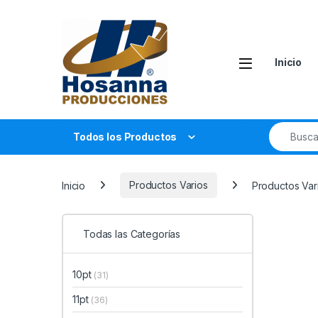
Skip to navigation
Skip to content
Inicio
Search fo
Todos los Productos
Inicio
Productos Varios
Productos Vari
Todas las Categorías
10pt
(31)
11pt
(36)