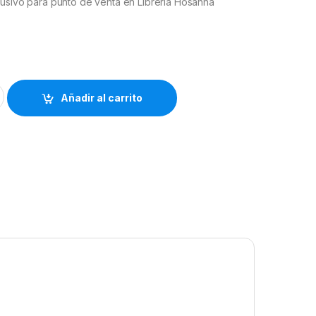
lusivo para punto de venta en Librería Hosanna
ibrería Hosanna 811 quantity
Añadir al carrito