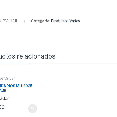
U:
PVLH811
Categoría:
Productos Varios
uctos relacionados
os Varios
DARIOS MH 2025
AJE
00