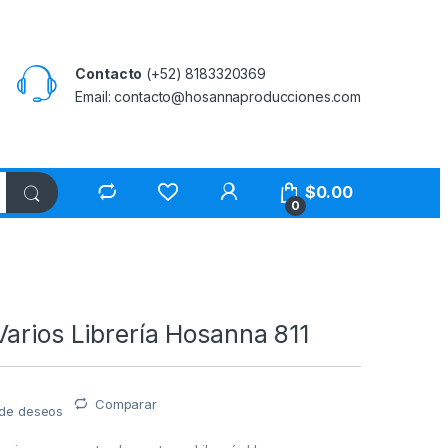
Contacto
(+52) 8183320369
Email: contacto@hosannaproducciones.com
$
0.00
0
arios Librería Hosanna 811
Comparar
a de deseos