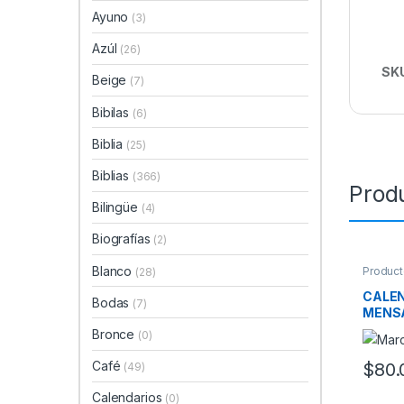
Ayuno
(3)
Azúl
(26)
SK
Beige
(7)
Bibilas
(6)
Biblia
(25)
Biblias
(366)
Prod
Bilingüe
(4)
Biografías
(2)
Blanco
Product
(28)
CALEN
Bodas
(7)
MENS
Bronce
(0)
Café
$
80.
(49)
Calendarios
(0)