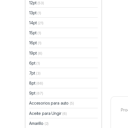
12pt
(53)
13pt
(1)
14pt
(21)
15pt
(1)
16pt
(1)
19pt
(6)
6pt
(1)
7pt
(3)
8pt
(66)
9pt
(67)
Accesorios para auto
(5)
Pro
Aceite para Ungir
(6)
Amarillo
(2)