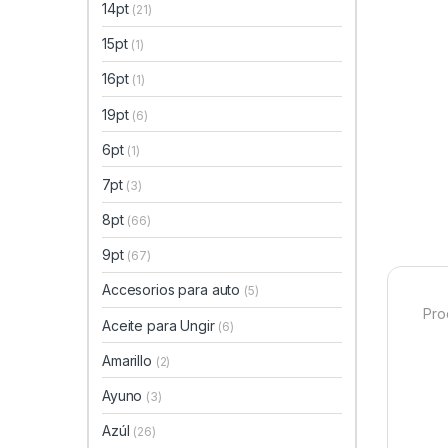
14pt
(21)
15pt
(1)
16pt
(1)
19pt
(6)
6pt
(1)
7pt
(3)
8pt
(66)
9pt
(67)
Accesorios para auto
(5)
Pro
Aceite para Ungir
(6)
Amarillo
(2)
Ayuno
(3)
Azúl
(26)