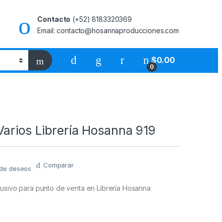
Contacto
(+52) 8183320369
Email: contacto@hosannaproducciones.com
$
0.00
0
arios Librería Hosanna 919
Comparar
a de deseos
lusivo para punto de venta en Librería Hosanna