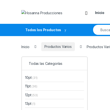
Skip to navigation
Skip to content
Inicio
Search fo
Todos los Productos
Inicio
Productos Varios
Productos Vari
Todas las Categorías
10pt
(31)
11pt
(36)
12pt
(53)
13pt
(1)