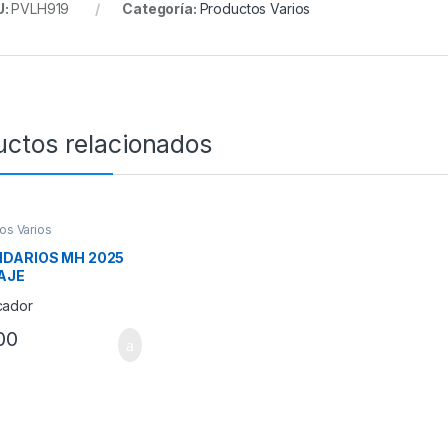
U:
PVLH919
Categoría:
Productos Varios
uctos relacionados
os Varios
DARIOS MH 2025
AJE
00