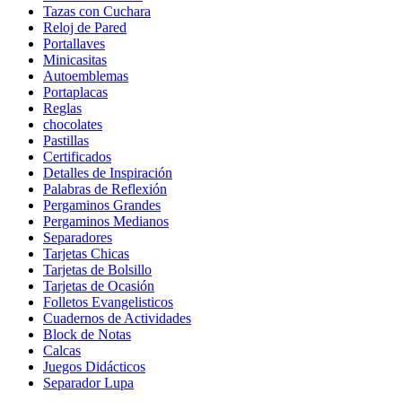
Tazas con Cuchara
Reloj de Pared
Portallaves
Minicasitas
Autoemblemas
Portaplacas
Reglas
chocolates
Pastillas
Certificados
Detalles de Inspiración
Palabras de Reflexión
Pergaminos Grandes
Pergaminos Medianos
Separadores
Tarjetas Chicas
Tarjetas de Bolsillo
Tarjetas de Ocasión
Folletos Evangelisticos
Cuadernos de Actividades
Block de Notas
Calcas
Juegos Didácticos
Separador Lupa