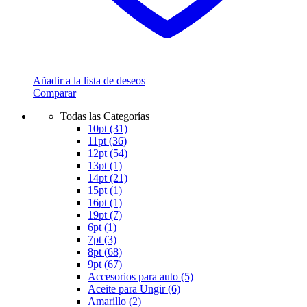
Añadir a la lista de deseos
Comparar
Todas las Categorías
10pt
(31)
11pt
(36)
12pt
(54)
13pt
(1)
14pt
(21)
15pt
(1)
16pt
(1)
19pt
(7)
6pt
(1)
7pt
(3)
8pt
(68)
9pt
(67)
Accesorios para auto
(5)
Aceite para Ungir
(6)
Amarillo
(2)