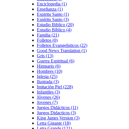
Enciclopedia
(1)
Enseñanza
(1)
Espiritu Santo
(1)
Espíritu Santo
(3)
Estudio Biblico
(20)
Estudio Bíblico
(4)
Familia
(21)
Folletos
(0)
Folletos Evangelisticos
(22)
Good News Translation
(1)
Gris
(13)
Guerra Espiritual
(6)
Himnario
(6)
Hombres
(10)
Iglesia
(25)
Ilustrada
(3)
Imitación Piel
(228)
Infantiles
(3)
Jóvenes
(26)
Jovenes
(7)
Juegos Didácticos
(11)
Juegos Didacticos
(3)
King James Version
(3)
Letra Gigante
(18)
Letra Grande
(121)