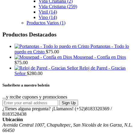
Vida Criatiana
(2)
Vida Cristiana
(259)
Vinil
(14)
Vino
(14)
Productos Varios
(1)
Productos Destacados
Portanotas - Todo lo
puedo en Cristo
$
75.00
Mousepad - Confía en Dios
$
75.00
Reloj de Pared - Gracias
Señor
$
280.00
Susbribete a nuestro boletín
...y recibe cupones y promociones
Sign Up
¿Tienes alguna pregunta? ¡Llamanos!
(+52)8183320369 /
8183528438
Ubicación
Avenida Central 1007, Chapultepec, San Nicolás de los Garza, N.L.
66450