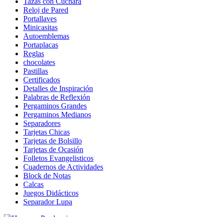
Tazas con Cuchara
Reloj de Pared
Portallaves
Minicasitas
Autoemblemas
Portaplacas
Reglas
chocolates
Pastillas
Certificados
Detalles de Inspiración
Palabras de Reflexión
Pergaminos Grandes
Pergaminos Medianos
Separadores
Tarjetas Chicas
Tarjetas de Bolsillo
Tarjetas de Ocasión
Folletos Evangelisticos
Cuadernos de Actividades
Block de Notas
Calcas
Juegos Didácticos
Separador Lupa