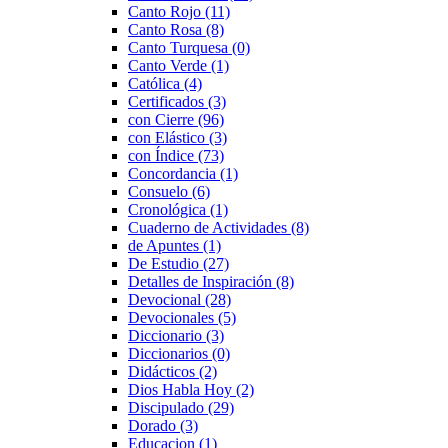
Canto Rojo
(11)
Canto Rosa
(8)
Canto Turquesa
(0)
Canto Verde
(1)
Católica
(4)
Certificados
(3)
con Cierre
(96)
con Elástico
(3)
con Índice
(73)
Concordancia
(1)
Consuelo
(6)
Cronológica
(1)
Cuaderno de Actividades
(8)
de Apuntes
(1)
De Estudio
(27)
Detalles de Inspiración
(8)
Devocional
(28)
Devocionales
(5)
Diccionario
(3)
Diccionarios
(0)
Didácticos
(2)
Dios Habla Hoy
(2)
Discipulado
(29)
Dorado
(3)
Educacion
(1)