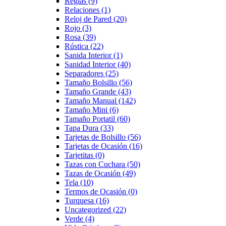
Reglas
(9)
Relaciones
(1)
Reloj de Pared
(20)
Rojo
(3)
Rosa
(39)
Rústica
(22)
Sanida Interior
(1)
Sanidad Interior
(40)
Separadores
(25)
Tamaño Bolsillo
(56)
Tamaño Grande
(43)
Tamaño Manual
(142)
Tamaño Mini
(6)
Tamaño Portatil
(60)
Tapa Dura
(33)
Tarjetas de Bolsillo
(56)
Tarjetas de Ocasión
(16)
Tarjetitas
(0)
Tazas con Cuchara
(50)
Tazas de Ocasión
(49)
Tela
(10)
Termos de Ocasión
(0)
Turquesa
(16)
Uncategorized
(22)
Verde
(4)