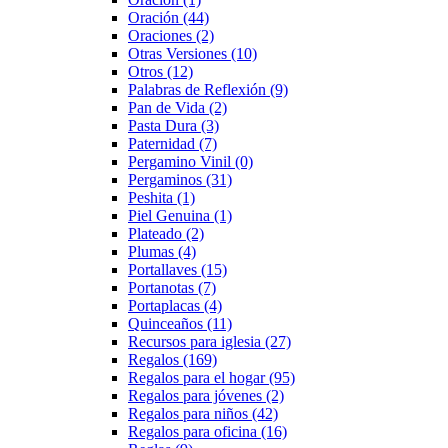
Oración
(44)
Oraciones
(2)
Otras Versiones
(10)
Otros
(12)
Palabras de Reflexión
(9)
Pan de Vida
(2)
Pasta Dura
(3)
Paternidad
(7)
Pergamino Vinil
(0)
Pergaminos
(31)
Peshita
(1)
Piel Genuina
(1)
Plateado
(2)
Plumas
(4)
Portallaves
(15)
Portanotas
(7)
Portaplacas
(4)
Quinceaños
(11)
Recursos para iglesia
(27)
Regalos
(169)
Regalos para el hogar
(95)
Regalos para jóvenes
(2)
Regalos para niños
(42)
Regalos para oficina
(16)