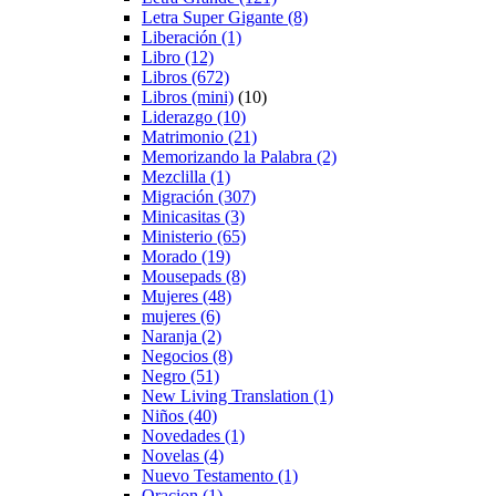
Letra Super Gigante
(8)
Liberación
(1)
Libro
(12)
Libros
(672)
Libros (mini)
(10)
Liderazgo
(10)
Matrimonio
(21)
Memorizando la Palabra
(2)
Mezclilla
(1)
Migración
(307)
Minicasitas
(3)
Ministerio
(65)
Morado
(19)
Mousepads
(8)
Mujeres
(48)
mujeres
(6)
Naranja
(2)
Negocios
(8)
Negro
(51)
New Living Translation
(1)
Niños
(40)
Novedades
(1)
Novelas
(4)
Nuevo Testamento
(1)
Oracion
(1)