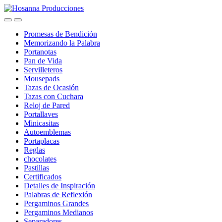
Skip
Skip
to
to
navigation
content
Promesas de Bendición
Memorizando la Palabra
Portanotas
Pan de Vida
Servilleteros
Mousepads
Tazas de Ocasión
Tazas con Cuchara
Reloj de Pared
Portallaves
Minicasitas
Autoemblemas
Portaplacas
Reglas
chocolates
Pastillas
Certificados
Detalles de Inspiración
Palabras de Reflexión
Pergaminos Grandes
Pergaminos Medianos
Separadores