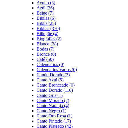
Ayuno
(3)
Azúl
(26)
Beige
(7)
Bibilas
(6)
Biblia
(25)
Biblias
(370)
Bilingüe
(4)
Biografías
(2)
Blanco
(28)
Bodas
(7)
Bronce
(0)
Café
(50)
Calendarios
(0)
Calendarios Varios
(0)
Cando Dorado
(2)
Canto Azúl
(5)
Canto Bronceado
(0)
Canto Dorado
(110)
Canto Gris
(1)
Canto Morado
(2)
Canto Naranja
(4)
Canto Negro
(1)
Canto Oro Rosa
(1)
Canto Pintado
(17)
Canto Plateado
(42)