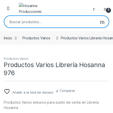
Skip to navigation
Skip to content
0
Buscar por:
Inicio
Productos Varios
Productos Varios Librería Hosa
Productos Varios
Productos Varios Librería Hosanna
976
Comparar
Añadir a la lista de deseos
Productos Varios exlusivo para punto de venta en Librería
Hosanna