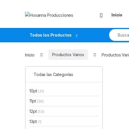
Skip to navigation
Skip to content
Inicio
Search fo
Todos los Productos
Inicio
Productos Varios
Productos Var
Todas las Categorías
10pt
(31)
11pt
(36)
12pt
(53)
13pt
(1)