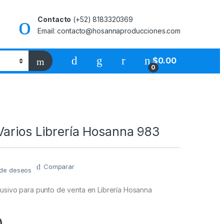
Contacto
(+52) 8183320369
Email: contacto@hosannaproducciones.com
$
0.00
0
Varios Librería Hosanna 983
Comparar
a de deseos
lusivo para punto de venta en Librería Hosanna
0