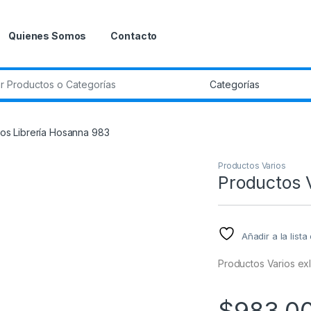
Quienes Somos
Contacto
r:
ios Librería Hosanna 983
Productos Varios
Productos 
Añadir a la list
Productos Varios ex
$
983.0