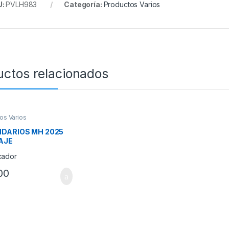
U:
PVLH983
Categoría:
Productos Varios
uctos relacionados
os Varios
DARIOS MH 2025
AJE
00