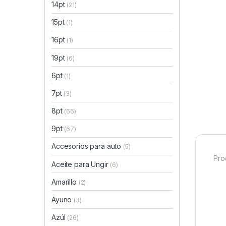
14pt
(21)
15pt
(1)
16pt
(1)
19pt
(6)
6pt
(1)
7pt
(3)
8pt
(66)
9pt
(67)
Accesorios para auto
(5)
Pro
Aceite para Ungir
(6)
Amarillo
(2)
Ayuno
(3)
Azúl
(26)