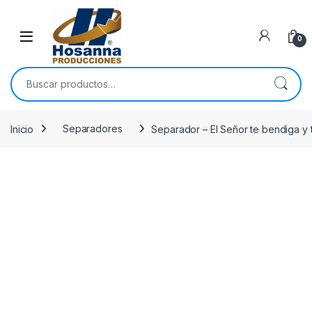
Skip to navigation
Skip to content
0
Buscar por:
Inicio
Separadores
Separador – El Señor te bendiga y