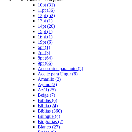
10pt
(31)
11pt
(36)
12pt
(52)
13pt
(1)
14pt
(20)
15pt
(1)
16pt
(1)
19pt
(6)
6pt
(1)
7pt
(3)
8pt
(64)
9pt
(66)
Accesorios para auto
(5)
Aceite para Ungir
(6)
Amarillo
(2)
Ayuno
(3)
Azúl
(25)
Beige
(7)
Bibilas
(6)
Biblia
(24)
Biblias
(360)
Bilingüe
(4)
Biografías
(2)
Blanco
(27)