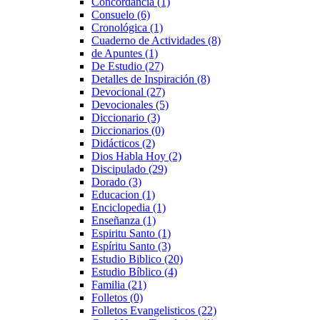
Concordancia
(1)
Consuelo
(6)
Cronológica
(1)
Cuaderno de Actividades
(8)
de Apuntes
(1)
De Estudio
(27)
Detalles de Inspiración
(8)
Devocional
(27)
Devocionales
(5)
Diccionario
(3)
Diccionarios
(0)
Didácticos
(2)
Dios Habla Hoy
(2)
Discipulado
(29)
Dorado
(3)
Educacion
(1)
Enciclopedia
(1)
Enseñanza
(1)
Espiritu Santo
(1)
Espíritu Santo
(3)
Estudio Biblico
(20)
Estudio Bíblico
(4)
Familia
(21)
Folletos
(0)
Folletos Evangelisticos
(22)