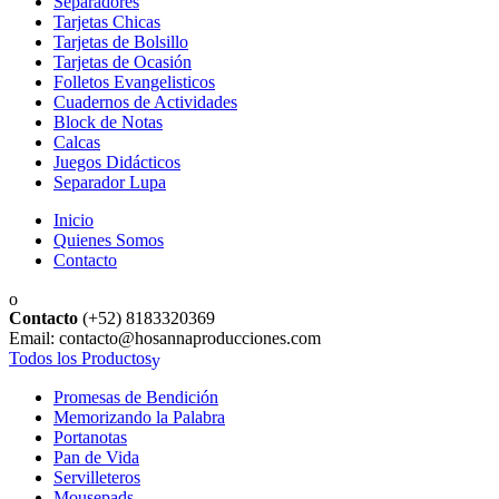
Separadores
Tarjetas Chicas
Tarjetas de Bolsillo
Tarjetas de Ocasión
Folletos Evangelisticos
Cuadernos de Actividades
Block de Notas
Calcas
Juegos Didácticos
Separador Lupa
Inicio
Quienes Somos
Contacto
Contacto
(+52) 8183320369
Email: contacto@hosannaproducciones.com
Todos los Productos
Promesas de Bendición
Memorizando la Palabra
Portanotas
Pan de Vida
Servilleteros
Mousepads