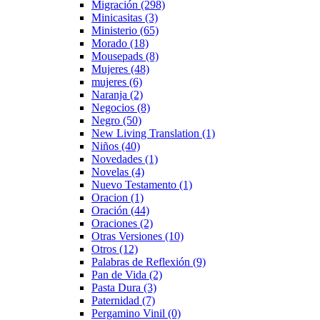
Migración
(298)
Minicasitas
(3)
Ministerio
(65)
Morado
(18)
Mousepads
(8)
Mujeres
(48)
mujeres
(6)
Naranja
(2)
Negocios
(8)
Negro
(50)
New Living Translation
(1)
Niños
(40)
Novedades
(1)
Novelas
(4)
Nuevo Testamento
(1)
Oracion
(1)
Oración
(44)
Oraciones
(2)
Otras Versiones
(10)
Otros
(12)
Palabras de Reflexión
(9)
Pan de Vida
(2)
Pasta Dura
(3)
Paternidad
(7)
Pergamino Vinil
(0)