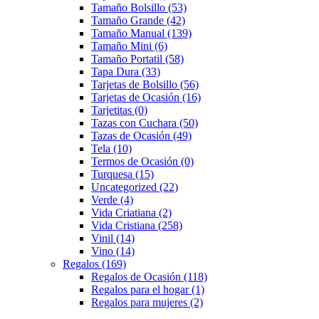
Tamaño Bolsillo
(53)
Tamaño Grande
(42)
Tamaño Manual
(139)
Tamaño Mini
(6)
Tamaño Portatil
(58)
Tapa Dura
(33)
Tarjetas de Bolsillo
(56)
Tarjetas de Ocasión
(16)
Tarjetitas
(0)
Tazas con Cuchara
(50)
Tazas de Ocasión
(49)
Tela
(10)
Termos de Ocasión
(0)
Turquesa
(15)
Uncategorized
(22)
Verde
(4)
Vida Criatiana
(2)
Vida Cristiana
(258)
Vinil
(14)
Vino
(14)
Regalos
(169)
Regalos de Ocasión
(118)
Regalos para el hogar
(1)
Regalos para mujeres
(2)