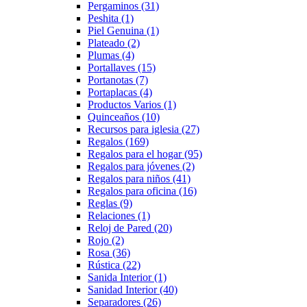
Pergaminos
(31)
Peshita
(1)
Piel Genuina
(1)
Plateado
(2)
Plumas
(4)
Portallaves
(15)
Portanotas
(7)
Portaplacas
(4)
Productos Varios
(1)
Quinceaños
(10)
Recursos para iglesia
(27)
Regalos
(169)
Regalos para el hogar
(95)
Regalos para jóvenes
(2)
Regalos para niños
(41)
Regalos para oficina
(16)
Reglas
(9)
Relaciones
(1)
Reloj de Pared
(20)
Rojo
(2)
Rosa
(36)
Rústica
(22)
Sanida Interior
(1)
Sanidad Interior
(40)
Separadores
(26)