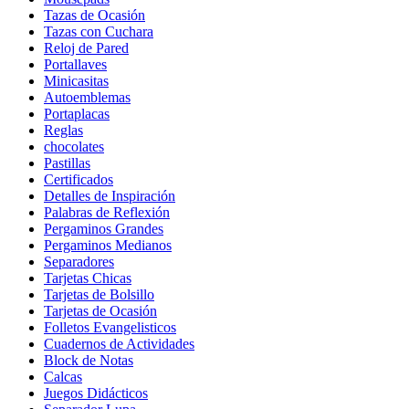
Tazas de Ocasión
Tazas con Cuchara
Reloj de Pared
Portallaves
Minicasitas
Autoemblemas
Portaplacas
Reglas
chocolates
Pastillas
Certificados
Detalles de Inspiración
Palabras de Reflexión
Pergaminos Grandes
Pergaminos Medianos
Separadores
Tarjetas Chicas
Tarjetas de Bolsillo
Tarjetas de Ocasión
Folletos Evangelisticos
Cuadernos de Actividades
Block de Notas
Calcas
Juegos Didácticos