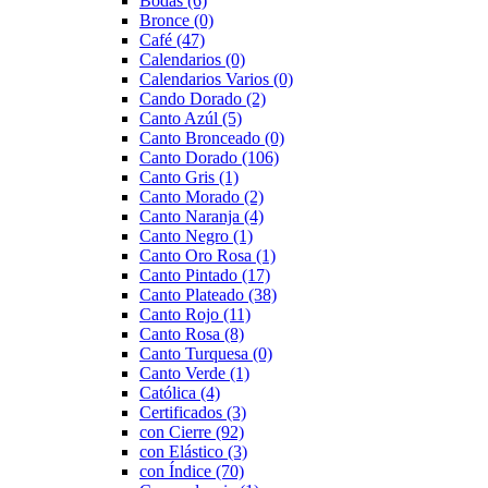
Bodas
(6)
Bronce
(0)
Café
(47)
Calendarios
(0)
Calendarios Varios
(0)
Cando Dorado
(2)
Canto Azúl
(5)
Canto Bronceado
(0)
Canto Dorado
(106)
Canto Gris
(1)
Canto Morado
(2)
Canto Naranja
(4)
Canto Negro
(1)
Canto Oro Rosa
(1)
Canto Pintado
(17)
Canto Plateado
(38)
Canto Rojo
(11)
Canto Rosa
(8)
Canto Turquesa
(0)
Canto Verde
(1)
Católica
(4)
Certificados
(3)
con Cierre
(92)
con Elástico
(3)
con Índice
(70)