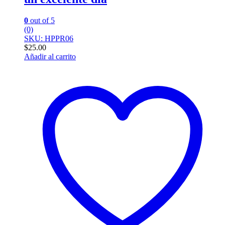
0
out of 5
(0)
SKU: HPPR06
$
25.00
Añadir al carrito