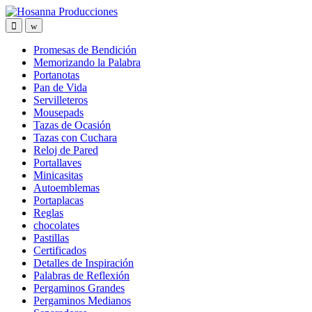
Skip
Skip
to
to
navigation
content
Promesas de Bendición
Memorizando la Palabra
Portanotas
Pan de Vida
Servilleteros
Mousepads
Tazas de Ocasión
Tazas con Cuchara
Reloj de Pared
Portallaves
Minicasitas
Autoemblemas
Portaplacas
Reglas
chocolates
Pastillas
Certificados
Detalles de Inspiración
Palabras de Reflexión
Pergaminos Grandes
Pergaminos Medianos