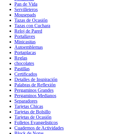
Pan de Vida
Servilleteros
Mousepads
Tazas de Ocasión
Tazas con Cuchara
Reloj de Pared
Portallaves
Minicasitas
Autoemblemas
Portaplacas
Reglas
chocolates
Pastillas
Certificados
Detalles de Inspiración
Palabras de Reflexión
Pergaminos Grandes
Pergaminos Medianos
Separadores
Tarjetas Chicas
Tarjetas de Bolsillo
Tarjetas de Ocasión
Folletos Evangelisticos
Cuadernos de Actividades
Block de Notas