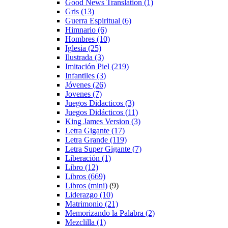
Good News Translation
(1)
Gris
(13)
Guerra Espiritual
(6)
Himnario
(6)
Hombres
(10)
Iglesia
(25)
Ilustrada
(3)
Imitación Piel
(219)
Infantiles
(3)
Jóvenes
(26)
Jovenes
(7)
Juegos Didacticos
(3)
Juegos Didácticos
(11)
King James Version
(3)
Letra Gigante
(17)
Letra Grande
(119)
Letra Super Gigante
(7)
Liberación
(1)
Libro
(12)
Libros
(669)
Libros (mini)
(9)
Liderazgo
(10)
Matrimonio
(21)
Memorizando la Palabra
(2)
Mezclilla
(1)