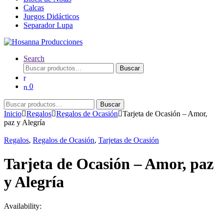
Calcas
Juegos Didácticos
Separador Lupa
Search
Buscar
Buscar
por:
0
Buscar
Buscar
por:
Inicio
Regalos
Regalos de Ocasión
Tarjeta de Ocasión – Amor,
paz y Alegría
Regalos
,
Regalos de Ocasión
,
Tarjetas de Ocasión
Tarjeta de Ocasión – Amor, paz
y Alegría
Availability: