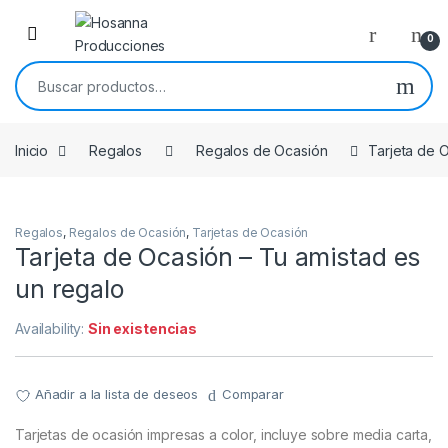
Skip to navigation
Skip to content
0
Buscar por:
Inicio
Regalos
Regalos de Ocasión
Tarjeta de 
Regalos
,
Regalos de Ocasión
,
Tarjetas de Ocasión
Tarjeta de Ocasión – Tu amistad es
un regalo
Availability:
Sin existencias
Añadir a la lista de deseos
Comparar
Tarjetas de ocasión impresas a color, incluye sobre media carta,