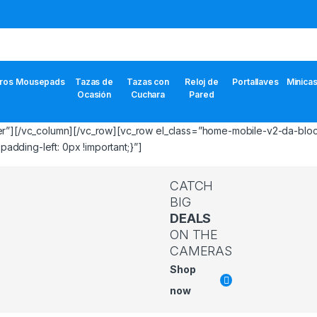
eros
Mousepads
Tazas de
Tazas con
Reloj de
Portallaves
Minicas
Ocasión
Cuchara
Pared
der”][/vc_column][/vc_row][vc_row el_class=”home-mobile-v2-da-bloc
dding-left: 0px !important;}”]
CATCH
BIG
DEALS
ON THE
CAMERAS
Shop
now