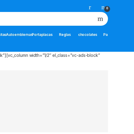
0
itas
Autoemblemas
Portaplacas
Reglas
chocolates
Pastillas
Certif
k”][vc_column width=”1/2″ el_class=”vc-ads-block”