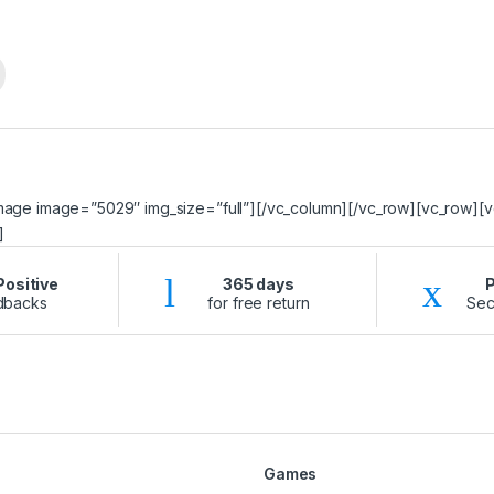
image image=”5029″ img_size=”full”][/vc_column][/vc_row][vc_row][
]
ositive
365 days
dbacks
for free return
Sec
Games