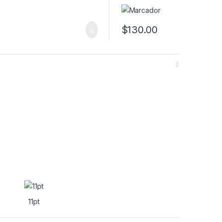
$
130.00
11pt