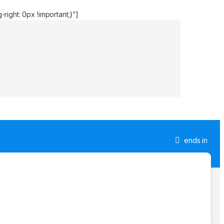
ight: 0px !important;}”]
ends in