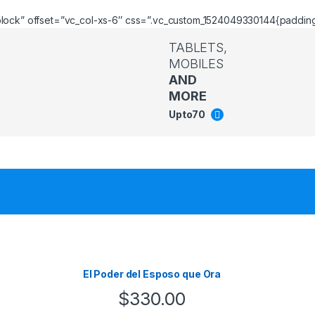
lock” offset=”vc_col-xs-6″ css=”.vc_custom_1524049330144{padding-r
TABLETS,
MOBILES
AND
MORE
Upto
70
El Poder del Esposo que Ora
$
330.00