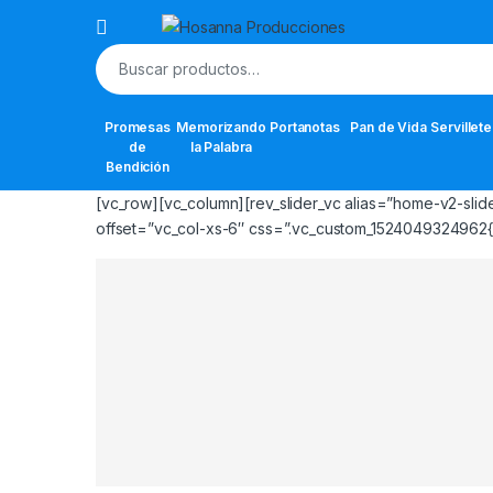
Skip to navigation
Skip to content
Buscar por:
Promesas
Memorizando
Portanotas
Pan de Vida
Servillet
de
la Palabra
Bendición
[vc_row][vc_column][rev_slider_vc alias=”home-v2-sli
offset=”vc_col-xs-6″ css=”.vc_custom_1524049324962{pa