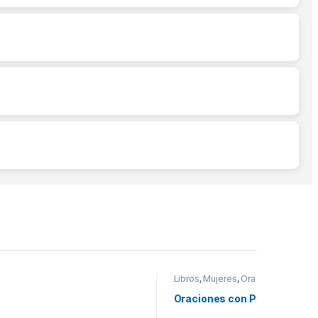
Libros
,
Mujeres
,
Oración
Oraciones con Propósito pa