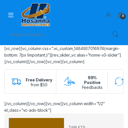
Skip to navigation
Skip to content
0
Buscar por:
[vc_row][vc_column css=”.vc_custom_1464937016974{margin-
bottom: 7px !important;}”][rev_slider_vc alias=”home-v3-slider”]
[/vc_column][/vc_row][vc_row][vc_column]
99%
Free Delivery
Positive
from $50
Feedbacks
[/vc_column][/vc_row][vc_row][vc_column width=”1/2″
el_class=”vc-ads-block”]
TABLETS,