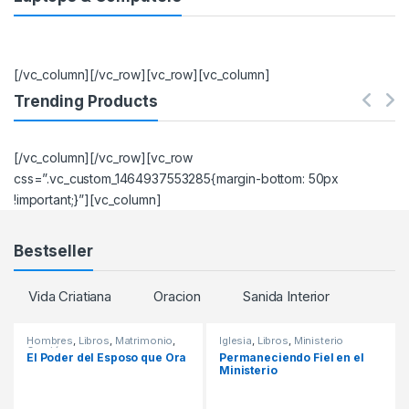
[/vc_column][/vc_row][vc_row][vc_column]
Trending Products
[/vc_column][/vc_row][vc_row
css=”.vc_custom_1464937553285{margin-bottom: 50px
!important;}”][vc_column]
Bestseller
Vida Criatiana
Oracion
Sanida Interior
Hombres
,
Libros
,
Matrimonio
,
Iglesia
,
Libros
,
Ministerio
Oración
El Poder del Esposo que Ora
Permaneciendo Fiel en el
Ministerio