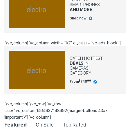
SMARTPHONES
AND MORE
Shop now
[/vc_column][vc_column width=”1/2″ el_class=”vc-ads-block”]
CATCH HOTTEST
DEALS
IN
CAMERAS
CATEGORY
$
99
From
749
[/vc_column][/vc_row][vc_row
css=”.vc_custom_1464937148692{margin-bottom: 43px
!important;}”][vc_column]
Product Carousel Tabs
Featured
On Sale
Top Rated