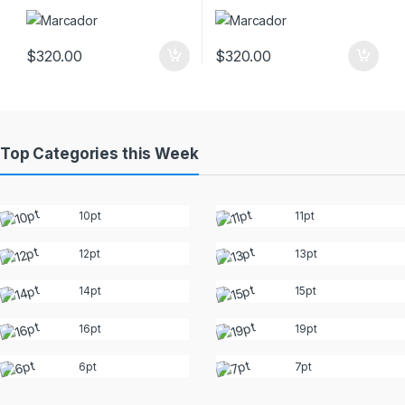
$
320.00
$
320.00
Top Categories this Week
10pt
11pt
12pt
13pt
14pt
15pt
16pt
19pt
6pt
7pt