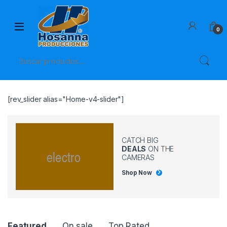
0
[rev_slider alias="Home-v4-slider"]
CATCH BIG
DEALS
ON THE
CAMERAS
Shop Now
Featured
On sale
Top Rated