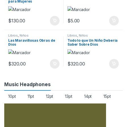
para Mujeres
$
130.00
$
5.00
Libros
,
Niños
Libros
,
Niños
Las Maravillosas Obras de
Todo lo que Un Niño Debería
Dios
Saber Sobre Dios
$
320.00
$
320.00
Music Headphones
10pt
11pt
12pt
13pt
14pt
15pt
16