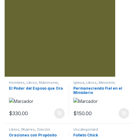
Hombres
,
Libros
,
Matrimonio
,
Iglesia
,
Libros
,
Ministerio
Oración
El Poder del Esposo que Ora
Permaneciendo Fiel en el
Ministerio
$
330.00
$
150.00
Libros
,
Mujeres
,
Oración
Uncategorized
Oraciones con Propósito
Folleto Chick