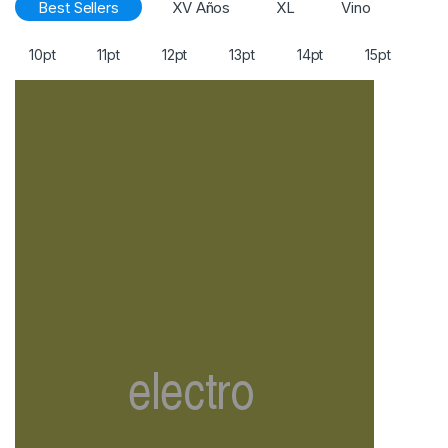
Best Sellers
XV Años
XL
Vino
10pt
11pt
12pt
13pt
14pt
15pt
16