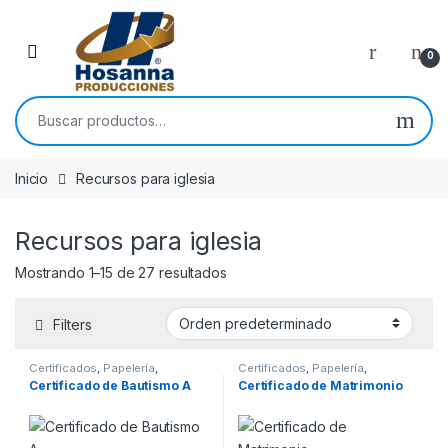
Skip to navigation
Skip to content
0
Buscar por:
Inicio
Recursos para iglesia
Recursos para iglesia
Mostrando 1–15 de 27 resultados
Filters
Certificados
,
Papelería
,
Certificados
,
Papelería
,
Recursos para iglesia
Recursos para iglesia
Certificado de Bautismo A
Certificado de Matrimonio