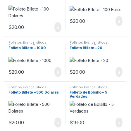
$
20.00
$
20.00
Folletos Evangelisticos
,
Folletos Evangelisticos
,
Recursos para Evangelismo
,
Recursos para Evangelismo
,
Folleto Billete – 1000
Folleto Billete – 20
Recursos para iglesia
Recursos para iglesia
$
20.00
$
20.00
Folletos Evangelisticos
,
Folletos Evangelisticos
,
Recursos para Evangelismo
,
Recursos para Evangelismo
,
Folleto Billete – 500 Dolares
Folleto de Bolsillo – 5
Recursos para iglesia
Recursos para iglesia
Verdades
$
20.00
$
16.00