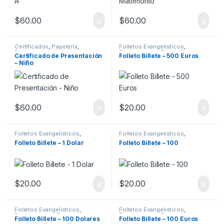
$
60.00
$
60.00
Certificados
,
Papelería
,
Folletos Evangelisticos
,
Recursos para iglesia
Recursos para Evangelismo
,
Certificado de Presentación
Folleto Billete – 500 Euros
Recursos para iglesia
– Niño
$
60.00
$
20.00
Folletos Evangelisticos
,
Folletos Evangelisticos
,
Recursos para Evangelismo
,
Recursos para Evangelismo
,
Folleto Billete – 1 Dolar
Folleto Billete – 100
Recursos para iglesia
Recursos para iglesia
$
20.00
$
20.00
Folletos Evangelisticos
,
Folletos Evangelisticos
,
Recursos para Evangelismo
,
Recursos para Evangelismo
,
Folleto Billete – 100 Dolares
Folleto Billete – 100 Euros
Recursos para iglesia
Recursos para iglesia