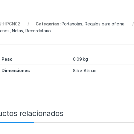
U:
HPCN02
Categorías:
Portanotas
,
Regalos para oficina
enes
,
Notas
,
Recordatorio
Peso
0.09 kg
Dimensiones
8.5 × 8.5 cm
uctos relacionados