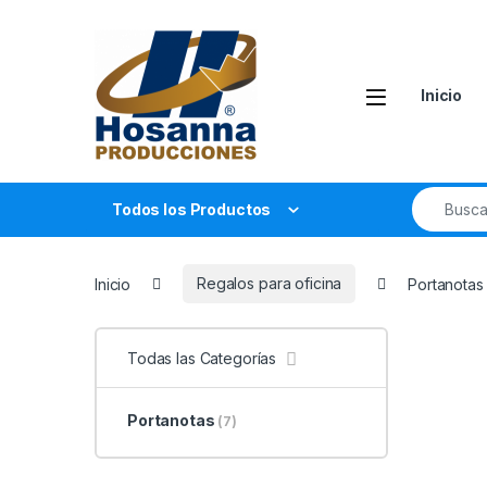
Skip to navigation
Skip to content
Inicio
Search fo
Todos los Productos
Inicio
Regalos para oficina
Portanotas
Todas las Categorías
Portanotas
(7)