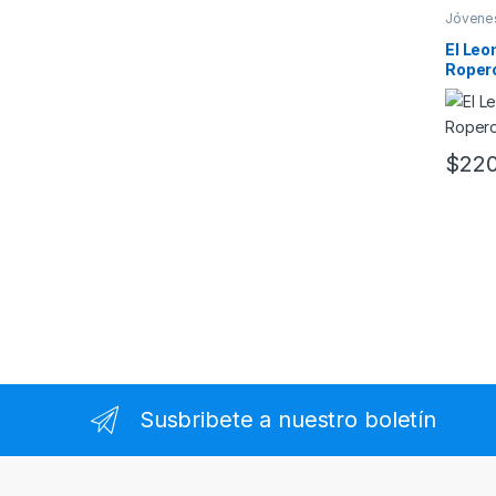
Jóvene
El Leon
Roper
$
220
Susbribete a nuestro boletín