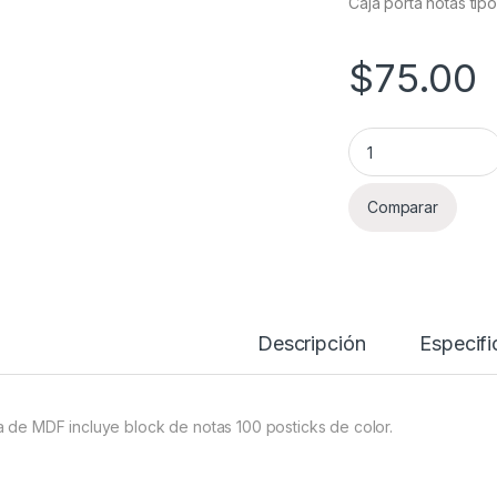
Caja porta notas tip
$
75.00
Portanotas - Todo 
Comparar
Descripción
Especifi
a de MDF incluye block de notas 100 posticks de color.