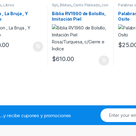
s
,
Libros
9pt
,
Biblias
,
Canto Plateado
,
con
Palabras 
Cierre
,
con Índice
,
Imitación Piel
,
para el ho
Migración
,
Reina Valera 1960
,
 , La Bruja , Y
Biblia RV1960 de Bolsillo,
Palabras
Rosa
,
Tamaño Bolsillo
,
o
Imitación Piel
Osito
Turquesa
Rosa/Turquesa, c/Cierre e
Índice
.00
$
25.0
$
610.00
...y recibe cupones y promociones