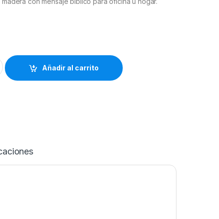
o madera con mensaje bíblico para oficina u hogar.
lo puedo en Cristo quantity
Añadir al carrito
caciones