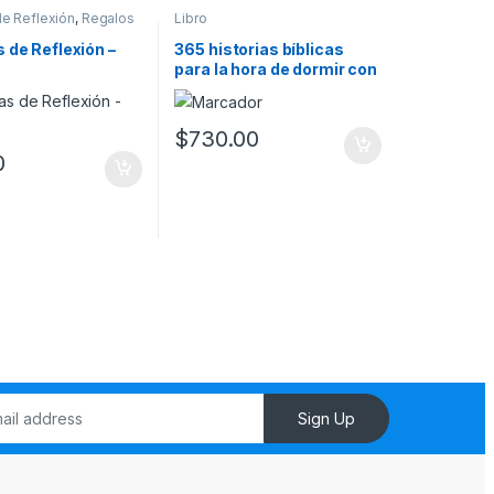
de Reflexión
,
Regalos
Libro
gar
 de Reflexión –
365 historias bíblicas
para la hora de dormir con
más de 100 ilustraciones
$
730.00
0
Sign Up