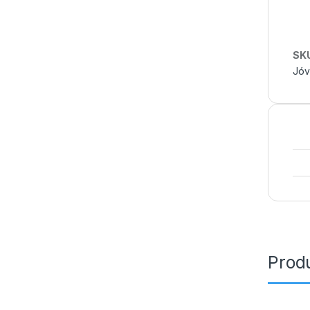
SK
Jóv
Prod