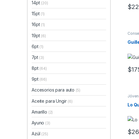
14pt
(20)
$
22
15pt
(1)
16pt
(1)
Conse
19pt
(6)
Libros
Guil
6pt
(1)
7pt
(3)
8pt
$
17
(64)
9pt
(66)
Accesorios para auto
(5)
Jóven
Aceite para Ungir
(6)
Lo Q
Amarillo
(2)
Ayuno
(3)
$
26
Azúl
(25)