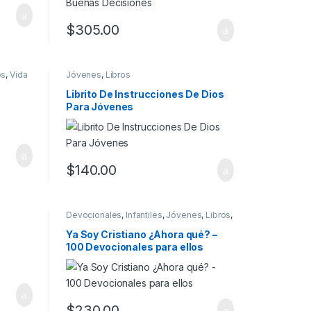
$
305.00
es
,
Vida
Jóvenes
,
Libros
Librito De Instrucciones De Dios
Para Jóvenes
$
140.00
Devocionales
,
Infantiles
,
Jóvenes
,
Libros
,
Oración
Ya Soy Cristiano ¿Ahora qué? –
100 Devocionales para ellos
$
230.00