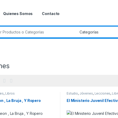
Quienes Somos
Contacto
r:
nes
es
,
Libros
Estudio
,
Jóvenes
,
Lecciones
,
Lib
on , La Bruja , Y Ropero
El Ministerio Juvenil Efecti