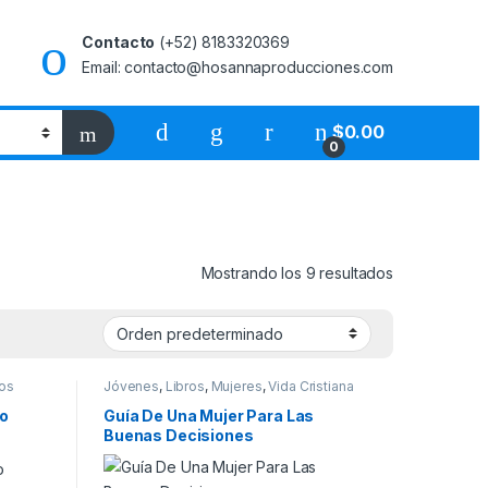
Contacto
(+52) 8183320369
Email: contacto@hosannaproducciones.com
$
0.00
0
Mostrando los 9 resultados
ros
Jóvenes
,
Libros
,
Mujeres
,
Vida Cristiana
vo
Guía De Una Mujer Para Las
Buenas Decisiones