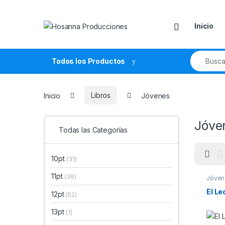
Skip to navigation
Skip to content
Inicio
Search fo
Todos los Productos
Inicio
Libros
Jóvenes
Jóve
Todas las Categorías
10pt
(31)
11pt
(36)
Jóven
El Le
12pt
(52)
13pt
(1)