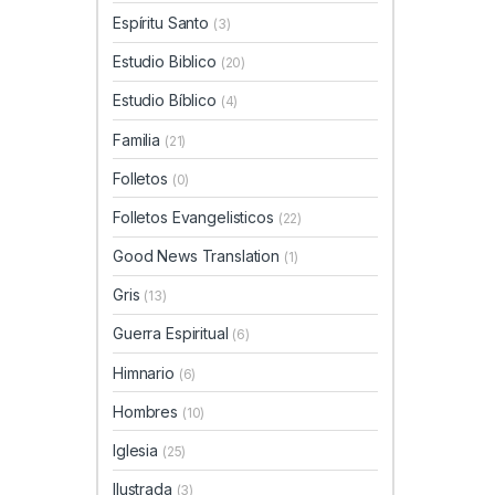
Espíritu Santo
(3)
Estudio Biblico
(20)
Estudio Bíblico
(4)
Familia
(21)
Folletos
(0)
Folletos Evangelisticos
(22)
Good News Translation
(1)
Gris
(13)
Guerra Espiritual
(6)
Himnario
(6)
Hombres
(10)
Iglesia
(25)
Ilustrada
(3)