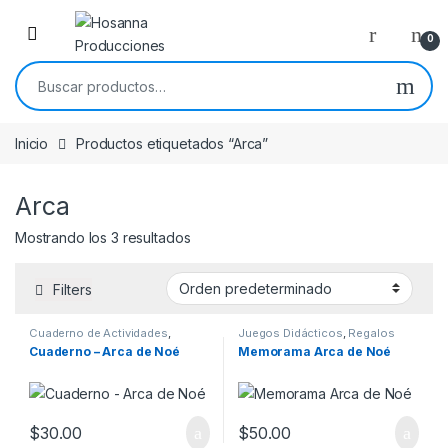
Skip to navigation
Skip to content
0
Buscar por:
Inicio
Productos etiquetados “Arca”
Arca
Mostrando los 3 resultados
Filters
Cuaderno de Actividades
,
Juegos Didácticos
,
Regalos
Regalos para niños
para niños
Cuaderno – Arca de Noé
Memorama Arca de Noé
$
30.00
$
50.00