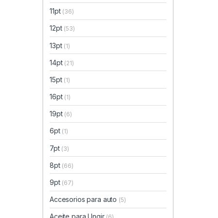
11pt
(36)
12pt
(53)
13pt
(1)
14pt
(21)
15pt
(1)
16pt
(1)
19pt
(6)
6pt
(1)
7pt
(3)
8pt
(66)
9pt
(67)
Accesorios para auto
(5)
Aceite para Ungir
(6)