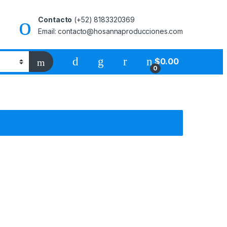
Contacto
(+52) 8183320369
Email: contacto@hosannaproducciones.com
$
0.00
0