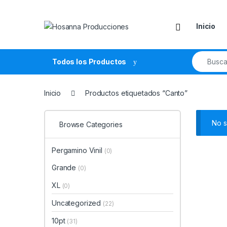
Skip to navigation
Skip to content
Inicio
Search fo
Todos los Productos
Inicio
Productos etiquetados “Canto”
No s
Browse Categories
Pergamino Vinil
(0)
Grande
(0)
XL
(0)
Uncategorized
(22)
10pt
(31)