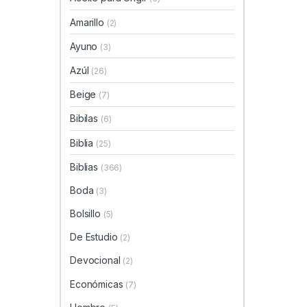
Amarillo
(2)
Ayuno
(3)
Azúl
(26)
Beige
(7)
Bibilas
(6)
Biblia
(25)
Biblias
(366)
Boda
(3)
Bolsillo
(5)
De Estudio
(2)
Devocional
(2)
Económicas
(7)