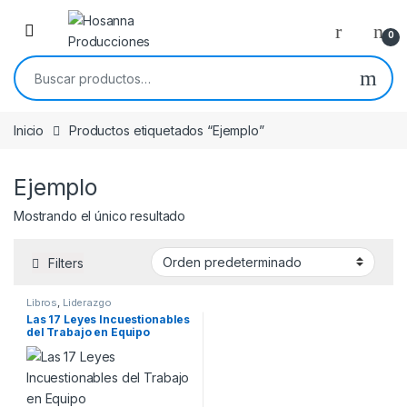
Skip to navigation
Skip to content
0
Buscar por:
Inicio
Productos etiquetados “Ejemplo”
Ejemplo
Mostrando el único resultado
Filters
Libros
,
Liderazgo
Las 17 Leyes Incuestionables
del Trabajo en Equipo