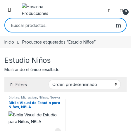
Skip to navigation
Skip to content
0
Buscar por:
Inicio
Productos etiquetados “Estudio Niños”
Estudio Niños
Mostrando el único resultado
Filters
Biblias
,
Migración
,
Niños
,
Nueva
Biblia de las Américas
,
Tamaño
Biblia Visual de Estudio para
Manual
,
Tapa Dura
Niños, NBLA