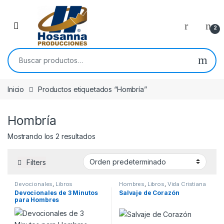
Skip to navigation
Skip to content
2
Buscar por:
Inicio
Productos etiquetados “Hombría”
Hombría
Mostrando los 2 resultados
Filters
Devocionales
,
Libros
Hombres
,
Libros
,
Vida Cristiana
Devocionales de 3 Minutos
Salvaje de Corazón
para Hombres