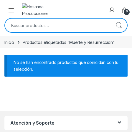
Skip to navigation
Skip to content
0
Buscar por:
Inicio
Productos etiquetados “Muerte y Resurrección”
No se han encontrado productos que coincidan con tu
selección.
Atención y Soporte