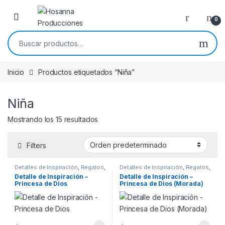
Skip to navigation
Skip to content
0
Buscar por:
Inicio
Productos etiquetados “Niña”
Niña
Mostrando los 15 resultados
Filters
Detalles de Inspiración
,
Regalos
,
Detalles de Inspiración
,
Regalos
,
Regalos para el hogar
Regalos para el hogar
Detalle de Inspiración –
Detalle de Inspiración –
Princesa de Dios
Princesa de Dios (Morada)