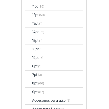
11pt
(36)
12pt
(53)
13pt
(1)
14pt
(21)
15pt
(1)
16pt
(1)
19pt
(6)
6pt
(1)
7pt
(3)
8pt
(66)
9pt
(67)
Accesorios para auto
(5)
Aceite para Ungir