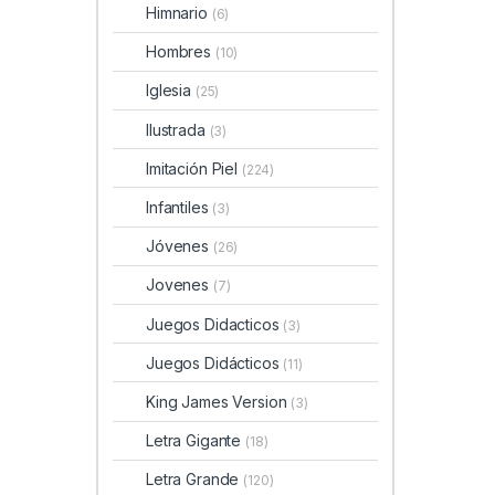
Himnario
(6)
Hombres
(10)
Iglesia
(25)
Ilustrada
(3)
Imitación Piel
(224)
Infantiles
(3)
Jóvenes
(26)
Jovenes
(7)
Juegos Didacticos
(3)
Juegos Didácticos
(11)
King James Version
(3)
Letra Gigante
(18)
Letra Grande
(120)