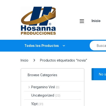
Skip to navigation
Skip to content
Inicio
Search fo
Todos los Productos
Inicio
Productos etiquetados “novia”
No s
Browse Categories
Pergamino Vinil
(0)
Uncategorized
(22)
10pt
(31)