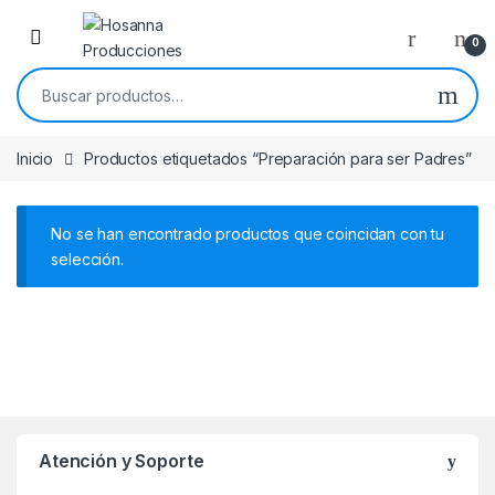
Skip to navigation
Skip to content
0
Buscar por:
Inicio
Productos etiquetados “Preparación para ser Padres”
No se han encontrado productos que coincidan con tu
selección.
Atención y Soporte