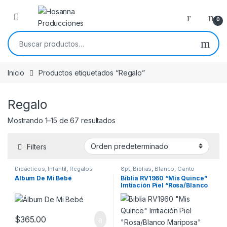
Skip to navigation
Skip to content
0
Buscar por:
Inicio
Productos etiquetados “Regalo”
Regalo
Mostrando 1–15 de 67 resultados
Filters
Didácticos
,
Infantil
,
Regalos
8pt
,
Biblias
,
Blanco
,
Canto
para niños
Plateado
,
Imitación Piel
,
Álbum De Mi Bebé
Biblia RV1960 “Mis Quince”
Migración
,
Quinceaños
,
Reina
Imtiación Piel “Rosa/Blanco
Valera 1960
,
Rosa
,
Tamaño
Portatil
Mariposa”
$
365.00