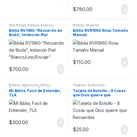
$
780.00
8pt
,
Beige
,
Biblias
,
Blanco
,
Biblias
,
Mujeres
Bodas
,
Canto Dorado
,
Imitación
Biblia RV1960 “Recuerdo de
Biblia RVR1960 Rosa Tamaño
Piel
,
Migración
,
Reina Valera
Boda”, Imitación Piel
Manual
1960
,
Tamaño Portatil
“Blanco/Lino/Encaje”
$
110.00
$
700.00
Biblias
,
Migración
,
Niños
,
Tarjetas de Bolsillo
Tamaño Bolsillo
,
Tapa Dura
,
Mi Biblia, Facil de Entender,
Tarjeta de Bolsillo – 8 Cosas
Traducción Lenguaje Actual
TLA
que Dios quiere que
Recuerdes
$
300.00
$
25.00