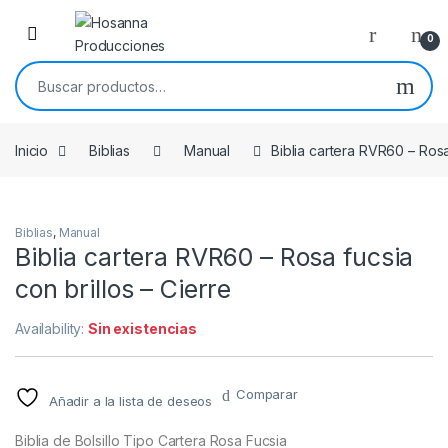
Skip to navigation
Skip to content
0
Buscar por:
Inicio
Biblias
Manual
Biblia cartera RVR60 – Rosa 
Biblias
,
Manual
Biblia cartera RVR60 – Rosa fucsia
con brillos – Cierre
Availability:
Sin existencias
Comparar
Añadir a la lista de deseos
Biblia de Bolsillo Tipo Cartera Rosa Fucsia