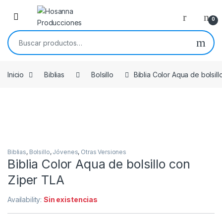
Skip to navigation
Skip to content
0
Buscar por:
Inicio
Biblias
Bolsillo
Biblia Color Aqua de bolsil
Biblias
,
Bolsillo
,
Jóvenes
,
Otras Versiones
Biblia Color Aqua de bolsillo con
Ziper TLA
Availability:
Sin existencias