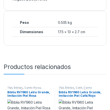
Peso
0.505 kg
Dimensiones
17.5 × 13 × 2.7 cm
Productos relacionados
11pt
,
Biblias
,
Canto Rosa
,
11pt
,
Biblias
,
Café
,
Canto
Imitación Piel
,
Letra Grande
,
Dorado
,
Imitación Piel
,
Letra
Biblia RV1960 Letra Grande,
Biblia RV1960 Letra Grande,
Migración
,
Reina Valera 1960
,
Grande
,
Migración
,
Reina Valera
Imitación Piel Rosa
Imitación Piel Café/Rojo
Rosa
,
Tamaño Manual
1960
,
Tamaño Manual
“Cruz”