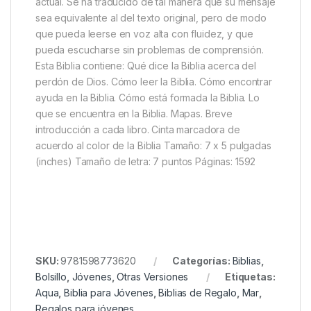
actual. Se ha traducido de tal manera que su mensaje
sea equivalente al del texto original, pero de modo
que pueda leerse en voz alta con fluidez, y que
pueda escucharse sin problemas de comprensión.
Esta Biblia contiene: Qué dice la Biblia acerca del
perdón de Dios. Cómo leer la Biblia. Cómo encontrar
ayuda en la Biblia. Cómo está formada la Biblia. Lo
que se encuentra en la Biblia. Mapas. Breve
introducción a cada libro. Cinta marcadora de
acuerdo al color de la Biblia Tamaño: 7 x 5 pulgadas
(inches) Tamaño de letra: 7 puntos Páginas: 1592
SKU:
9781598773620
Categorías:
Biblias
,
Bolsillo
,
Jóvenes
,
Otras Versiones
Etiquetas:
Aqua
,
Biblia para Jóvenes
,
Biblias de Regalo
,
Mar
,
Regalos para jóvenes