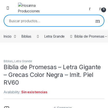
Skip to navigation
Skip to content
0
Buscar por:
Inicio
Biblias
Letra Grande
Biblia de Promesas – 
Biblias
,
Letra Grande
Biblia de Promesas – Letra Gigante
– Grecas Color Negra – Imit. Piel
RV60
Availability:
Sin existencias
Comparar