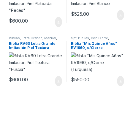
$
525.00
$
600.00
Biblias
,
Letra Grande
,
Manual
,
9pt
,
Biblias
,
con Cierre
,
Mujeres
,
XV Años
Imitación Piel
,
Migración
,
Biblia RV60 Letra Grande
Biblia “Mis Quince Años”
Quinceaños
,
Reina Valera 1960
,
Imitación Piel Textura
RV1960, c/Cierre
Tamaño Manual
,
Turquesa
“Fuscia”
(Turquesa)
$
600.00
$
550.00