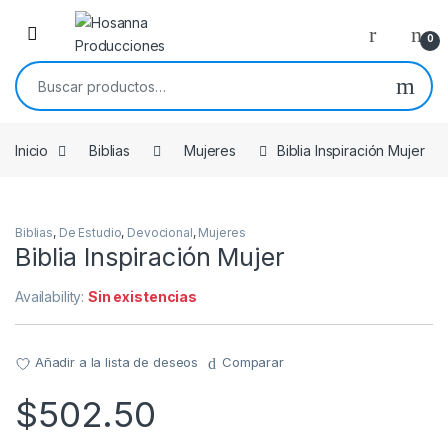
Skip to navigation
Skip to content
0
Buscar por:
Inicio
Biblias
Mujeres
Biblia Inspiración Mujer
Biblias
,
De Estudio
,
Devocional
,
Mujeres
Biblia Inspiración Mujer
Availability:
Sin existencias
Añadir a la lista de deseos
Comparar
$
502.50