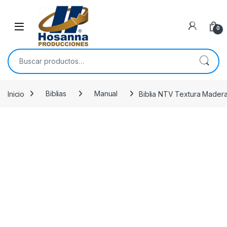
Skip to navigation
Skip to content
0
Buscar por:
Inicio
Biblias
Manual
Biblia NTV Textura Madera