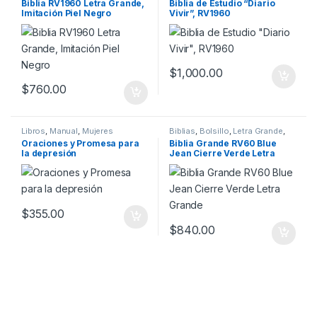
Biblia RV1960 Letra Grande,
Biblia de Estudio “Diario
Migración
,
Negro
,
Reina Valera
Tamaño Grande
,
Tapa Dura
Imitación Piel Negro
Vivir”, RV1960
1960
,
Tamaño Grande
$
1,000.00
$
760.00
Libros
,
Manual
,
Mujeres
Biblias
,
Bolsillo
,
Letra Grande
,
Manual
,
Medianas
,
Otras
Oraciones y Promesa para
Biblia Grande RV60 Blue
Versiones
la depresión
Jean Cierre Verde Letra
Grande
$
355.00
$
840.00