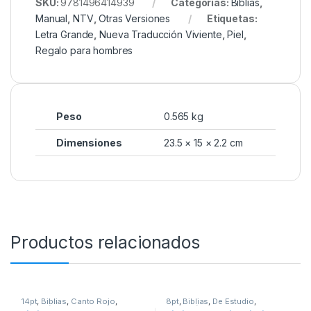
SKU:
9781496414939
Categorías:
Biblias
,
Manual
,
NTV
,
Otras Versiones
Etiquetas:
Letra Grande
,
Nueva Traducción Viviente
,
Piel
,
Regalo para hombres
Peso
0.565 kg
Dimensiones
23.5 × 15 × 2.2 cm
Productos relacionados
14pt
,
Biblias
,
Canto Rojo
,
8pt
,
Biblias
,
De Estudio
,
Imitación Piel
,
Letra Grande
,
Migración
,
Reina Valera 1960
,