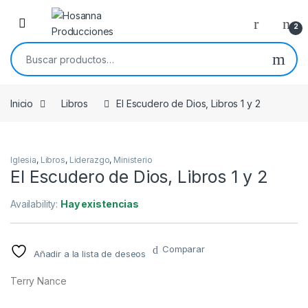
Skip to navigation
Skip to content
2
Buscar por:
Inicio
Libros
El Escudero de Dios, Libros 1 y 2
Iglesia
,
Libros
,
Liderazgo
,
Ministerio
El Escudero de Dios, Libros 1 y 2
Availability:
Hay existencias
Comparar
Añadir a la lista de deseos
Terry Nance