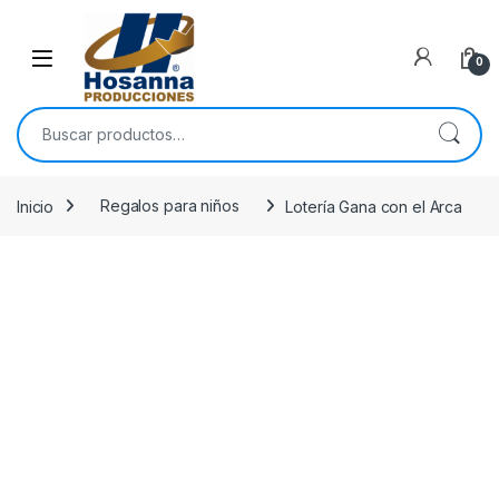
Skip to navigation
Skip to content
0
Buscar por:
Inicio
Regalos para niños
Lotería Gana con el Arca