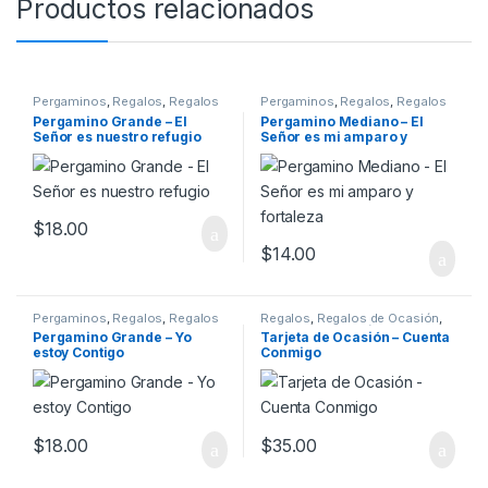
Productos relacionados
Pergaminos
,
Regalos
,
Regalos
Pergaminos
,
Regalos
,
Regalos
para el hogar
para el hogar
Pergamino Grande – El
Pergamino Mediano – El
Señor es nuestro refugio
Señor es mi amparo y
fortaleza
$
18.00
$
14.00
Pergaminos
,
Regalos
,
Regalos
Regalos
,
Regalos de Ocasión
,
para el hogar
Tarjetas de Ocasión
Pergamino Grande – Yo
Tarjeta de Ocasión – Cuenta
estoy Contigo
Conmigo
$
18.00
$
35.00