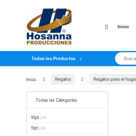
Skip to navigation
Skip to content
Inicio
Search fo
Todos los Productos
Inicio
Regalos
Regalos para el hoga
Todas las Categorías
10pt
(31)
11pt
(36)