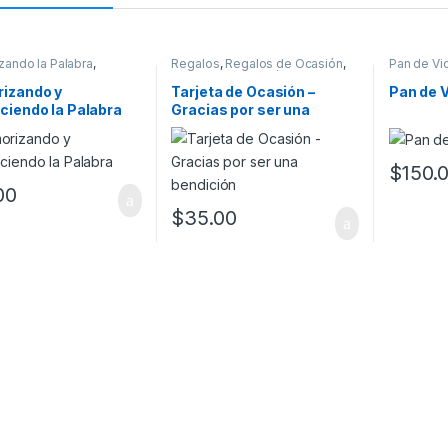
ando la Palabra
,
Regalos
,
Regalos de Ocasión
,
Pan de Vi
 para el hogar
Tarjetas de Ocasión
hogar
izando y
Tarjeta de Ocasión –
Pan de V
iendo la Palabra
Gracias por ser una
bendición
$
150.
00
$
35.00