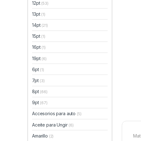
12pt
(53)
13pt
(1)
14pt
(21)
15pt
(1)
16pt
(1)
19pt
(6)
6pt
(1)
7pt
(3)
8pt
(66)
9pt
(67)
Accesorios para auto
(5)
Aceite para Ungir
(6)
Amarillo
Mat
(2)