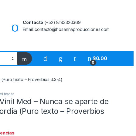
Contacto
(+52) 8183320369
Email: contacto@hosannaproducciones.com
$
0.00
0
 (Puro texto – Proverbios 3:3-4)
el hogar
Vinil Med – Nunca se aparte de
cordia (Puro texto – Proverbios
tencias