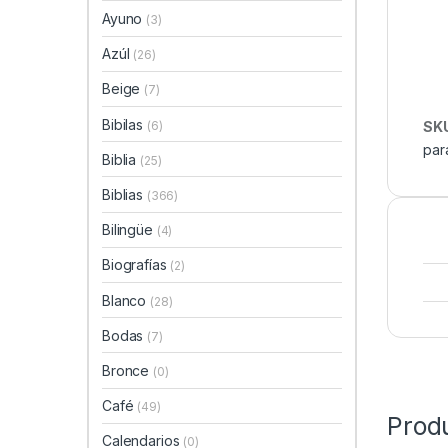
Ayuno
(3)
Azúl
(26)
Beige
(7)
Bibilas
(6)
SK
par
Biblia
(25)
Biblias
(366)
Bilingüe
(4)
Biografías
(2)
Blanco
(28)
Bodas
(7)
Bronce
(0)
Café
(49)
Prod
Calendarios
(0)