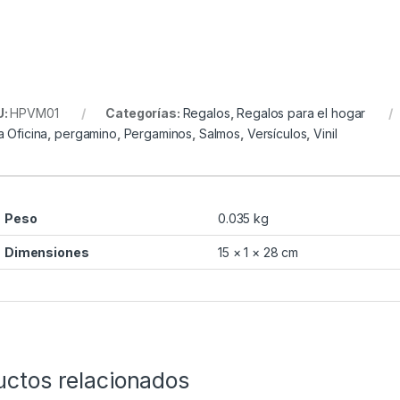
U:
HPVM01
Categorías:
Regalos
,
Regalos para el hogar
a Oficina
,
pergamino
,
Pergaminos
,
Salmos
,
Versículos
,
Vinil
Peso
0.035 kg
Dimensiones
15 × 1 × 28 cm
uctos relacionados