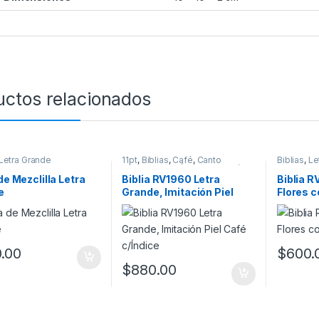
uctos relacionados
Letra Grande
11pt
,
Biblias
,
Café
,
Canto
Biblias
,
Le
Plateado
,
con Índice
,
Imitación
Mujeres
Piel
,
Letra Grande
,
Migración
,
 de Mezclilla Letra
Biblia RV1960 Letra
Biblia 
Reina Valera 1960
,
Tamaño
e
Grande, Imitación Piel
Flores c
Manual
Café c/Índice
.00
$
600.
$
880.00