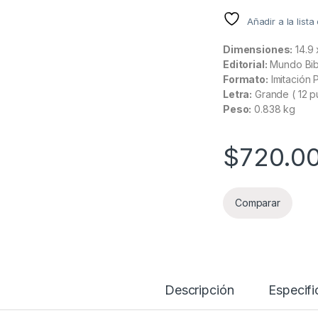
Añadir a la list
Dimensiones:
14.9 
Editorial:
Mundo Bib
Formato:
Imitación P
Letra:
Grande ( 12 p
Peso:
0.838 kg
$
720.0
Comparar
Descripción
Especifi