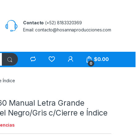
Contacto
(+52) 8183320369
Email: contacto@hosannaproducciones.com
$
0.00
0
e Índice
960 Manual Letra Grande
iel Negro/Gris c/Cierre e Índice
tencias