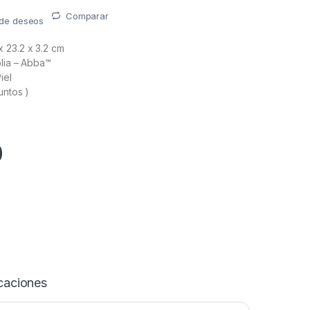
Comparar
a de deseos
x 23.2 x 3.2 cm
lia – Abba™
iel
untos )
0
caciones