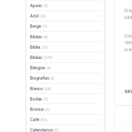
Ayuno
(3)
El 
Azúl
(26)
bíb
Beige
(7)
Est
Bibilas
(6)
196
Biblia
(25)
prác
Biblias
(370)
Bilingüe
(4)
Biografías
(2)
Blanco
(28)
SK
Bodas
(7)
Bronce
(0)
Café
(50)
Calendarios
(0)