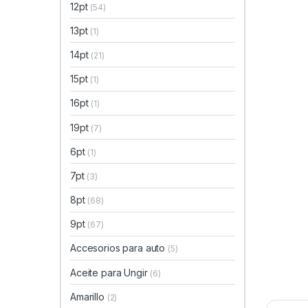
12pt
(54)
13pt
(1)
14pt
(21)
15pt
(1)
16pt
(1)
19pt
(7)
6pt
(1)
7pt
(3)
8pt
(68)
9pt
(67)
Accesorios para auto
(5)
Aceite para Ungir
(6)
Amarillo
(2)