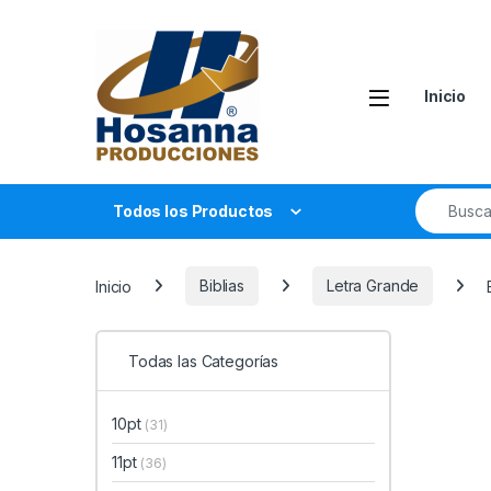
Skip to navigation
Skip to content
Inicio
Search fo
Todos los Productos
Inicio
Biblias
Letra Grande
Todas las Categorías
10pt
(31)
11pt
(36)