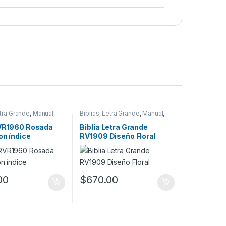
tra Grande
,
Manual
,
Biblias
,
Letra Grande
,
Manual
,
Mujeres
,
Otras Versiones
RVR1960 Rosada
Biblia Letra Grande
on índice
RV1909 Diseño Floral
00
$
670.00