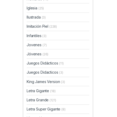
Iglesia
(25)
Ilustrada
(3)
Imitación Piel
(228)
Infantiles
(3)
Jovenes
(7)
Jóvenes
(26)
Juegos Didácticos
(11)
Juegos Didacticos
(3)
King James Version
(3)
Letra Gigante
(18)
Letra Grande
(121)
Letra Super Gigante
(8)