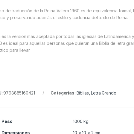
tipo de traducción de la Reina-Valera 1960 es de equivalencia formal, 
lico y preservando además el estilo y cadencia del texto de Reina.
a es la versión más aceptada por todas las iglesias de Latinoamérica y
0 es ideal para aquellas personas que quieran una Biblia de letra gra
tico para llevar.
U:
9798885160421
Categorías:
Biblias
,
Letra Grande
Peso
1000 kg
Dimensiones
10 × 10 × 2 cm