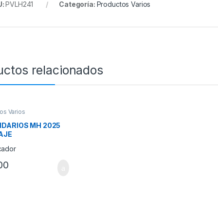
U:
PVLH241
Categoría:
Productos Varios
uctos relacionados
os Varios
DARIOS MH 2025
AJE
00