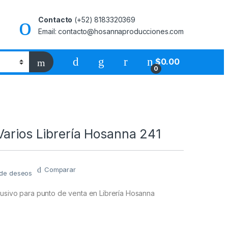
Contacto
(+52) 8183320369
Email: contacto@hosannaproducciones.com
$
0.00
0
arios Librería Hosanna 241
Comparar
a de deseos
lusivo para punto de venta en Librería Hosanna