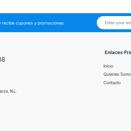
.y recibe cupones y promociones
Enlaces Pri
38
Inicio
Quienes Som
Contacto
rza, N.L.