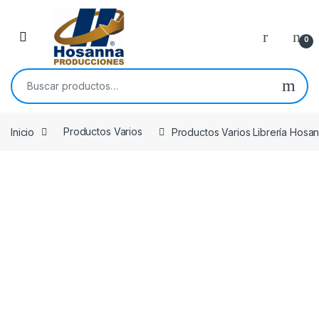
Skip to navigation
Skip to content
0
Buscar por:
Inicio
Productos Varios
Productos Varios Librería Hosa