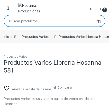
Skip to navigation
Skip to content
0
Buscar por:
Inicio
Productos Varios
Productos Varios Librería Hosa
Productos Varios
Productos Varios Librería Hosanna
581
Comparar
Añadir a la lista de deseos
Productos Varios exlusivo para punto de venta en Librería
Hosanna