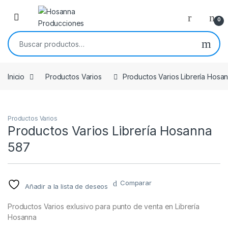
Skip to navigation
Skip to content
0
Buscar por:
Inicio
Productos Varios
Productos Varios Librería Hosa
Productos Varios
Productos Varios Librería Hosanna
587
Comparar
Añadir a la lista de deseos
Productos Varios exlusivo para punto de venta en Librería
Hosanna