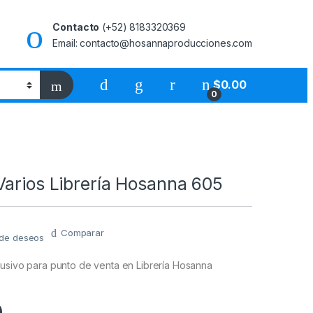
Contacto
(+52) 8183320369
Email: contacto@hosannaproducciones.com
$
0.00
0
Varios Librería Hosanna 605
Comparar
a de deseos
lusivo para punto de venta en Librería Hosanna
0