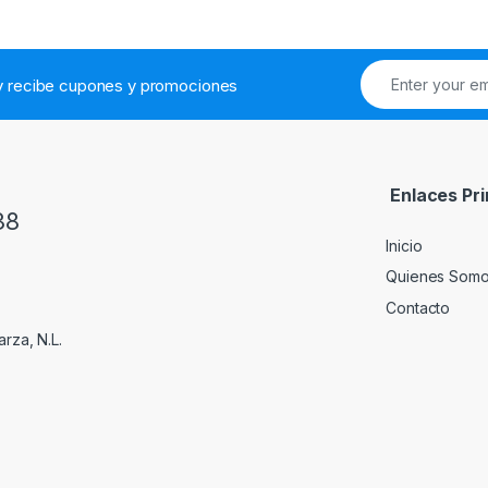
.y recibe cupones y promociones
Enlaces Pri
38
Inicio
Quienes Som
Contacto
rza, N.L.