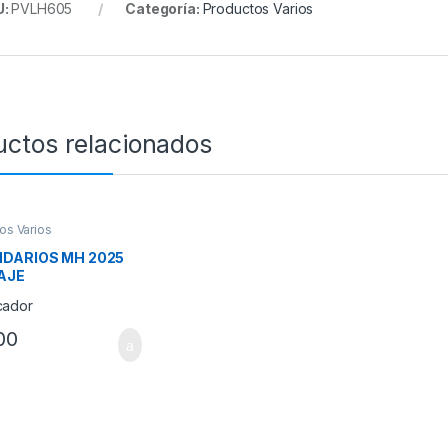
U:
PVLH605
Categoría:
Productos Varios
uctos relacionados
os Varios
DARIOS MH 2025
AJE
00