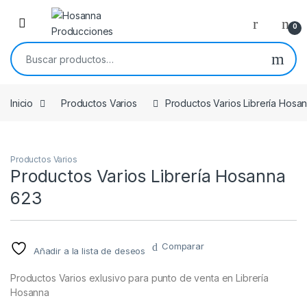
Skip to navigation
Skip to content
0
Buscar por:
Inicio
Productos Varios
Productos Varios Librería Hosa
Productos Varios
Productos Varios Librería Hosanna
623
Comparar
Añadir a la lista de deseos
Productos Varios exlusivo para punto de venta en Librería
Hosanna