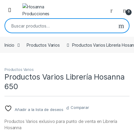
Skip to navigation
Skip to content
0
Buscar por:
Inicio
Productos Varios
Productos Varios Librería Hosa
Productos Varios
Productos Varios Librería Hosanna
650
Comparar
Añadir a la lista de deseos
Productos Varios exlusivo para punto de venta en Librería
Hosanna