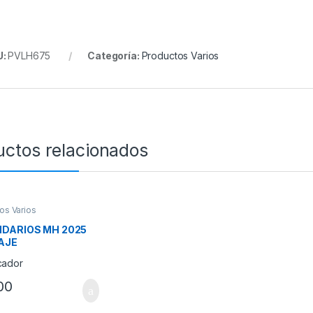
U:
PVLH675
Categoría:
Productos Varios
uctos relacionados
os Varios
DARIOS MH 2025
AJE
00