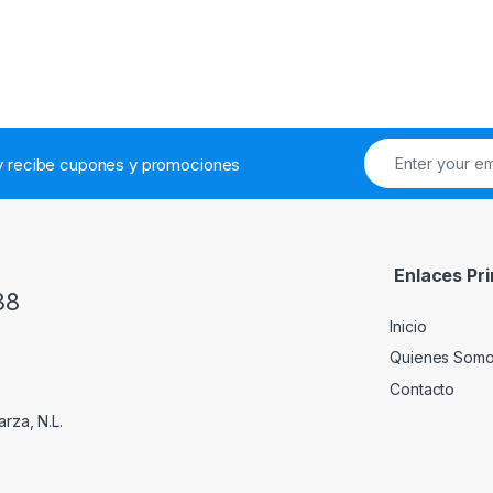
.y recibe cupones y promociones
Enlaces Pri
38
Inicio
Quienes Som
Contacto
rza, N.L.