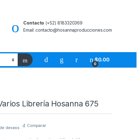
Contacto
(+52) 8183320369
Email: contacto@hosannaproducciones.com
$
0.00
0
Varios Librería Hosanna 675
Comparar
a de deseos