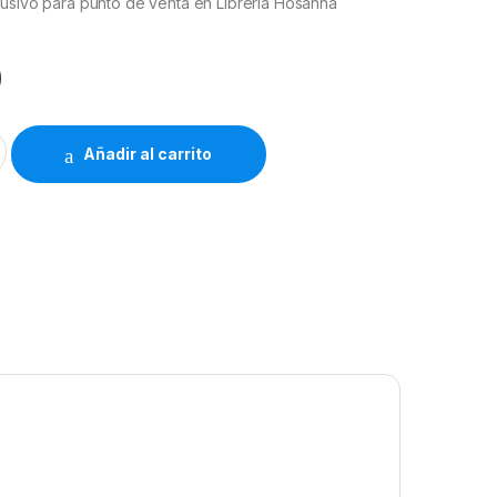
lusivo para punto de venta en Librería Hosanna
0
ibrería Hosanna 675 quantity
Añadir al carrito