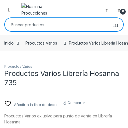
Skip to navigation
Skip to content
0
Buscar por:
Inicio
Productos Varios
Productos Varios Librería Hosa
Productos Varios
Productos Varios Librería Hosanna
735
Comparar
Añadir a la lista de deseos
Productos Varios exlusivo para punto de venta en Librería
Hosanna