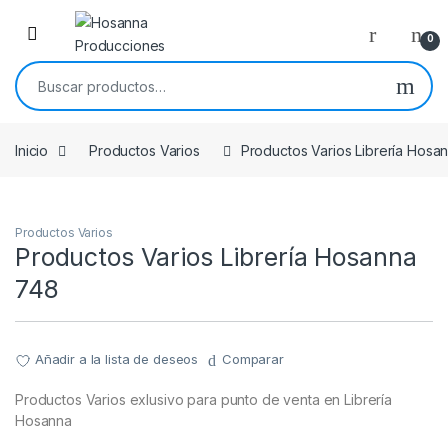
Skip to navigation
Skip to content
0
Buscar por:
Inicio
Productos Varios
Productos Varios Librería Hosa
Productos Varios
Productos Varios Librería Hosanna
748
Añadir a la lista de deseos
Comparar
Productos Varios exlusivo para punto de venta en Librería
Hosanna